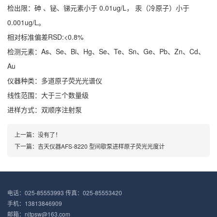
检出限：砷 、铋、锑元素小于 0.01ug/L， 汞（冷原子）小于
0.001ug/L。
相对标准偏差RSD:<0.8%
检测元素：As、Se、Bi、Hg、Se、Te、Sn、Ge、Pb、Zn、Cd、
Au
仪器种类：多道原子荧光光谱仪
线性范围：大于三个数量级
进样方式：双顺序注射泵
上一篇：没有了！
下一篇：
吉天仪器AFS-8220 型间歇泵进样原子荧光光度计
电话：025-85553993 传真：025-85553420
手机：13813846909
邮箱：njtpsw@163.com