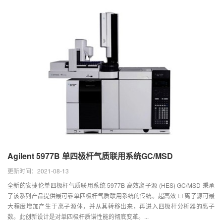
Agilent 5977B 单四极杆气质联用系统GC/MSD
更新时间：2021-08-13
全新的安捷伦单四极杆气质联用系统 5977B 高效离子源 (HES) GC/MSD 秉承
了该系列产品提供最可靠单四极杆气质联用系统的传统。超高效 EI 离子源可最
大程度增加产生于离子源体，并从其转移出来，再进入四极杆分析器的离子
数。此创新设计是对单四极杆质谱性能的彻底变革。...