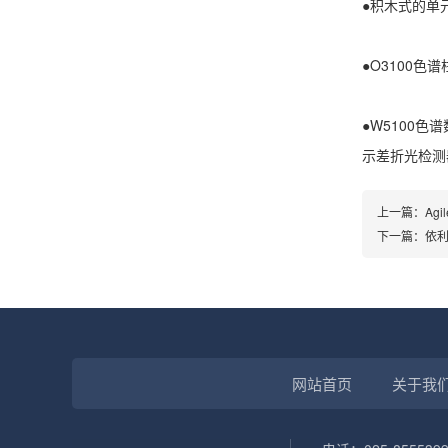
●积木式的单
●O3100
●W5100
示差折光检测
上一篇：
Agi
下一篇：
依利
网站首页
关于我