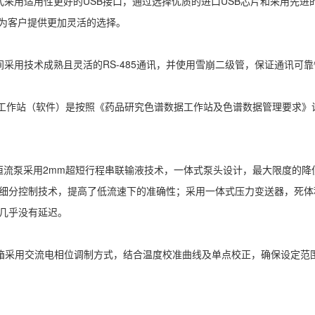
式采用适用性更好的USB接口，通过选择优质的进口USB芯片和采用先进的
，为客户提供更加灵活的选择。
间采用技术成熟且灵活的RS-485通讯，并使用雪崩二级管，保证通讯可
色谱工作站（软件）是按照《药品研究色谱数据工作站及色谱数据管理要求
高压恒流泵采用2mm超短行程串联输液技术，一体式泵头设计，最大限度的
细分控制技术，提高了低流速下的准确性；采用一体式压力变送器，死体
几乎没有延迟。
柱温箱采用交流电相位调制方式，结合温度校准曲线及单点校正，确保设定范