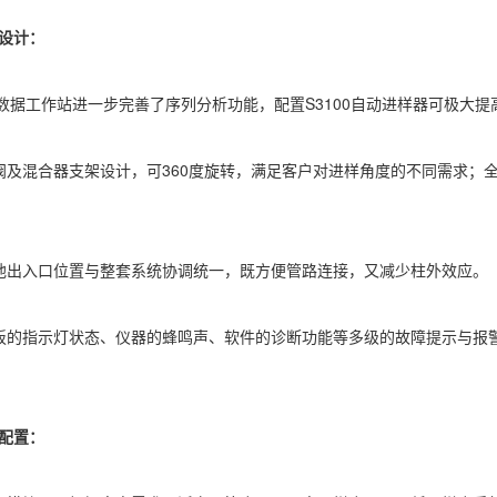
设计：
色谱数据工作站进一步完善了序列分析功能，配置S3100自动进样器可极
阀及混合器支架设计，可360度旋转，满足客户对进样角度的不同需求；全
池出入口位置与整套系统协调统一，既方便管路连接，又减少柱外效应。
板的指示灯状态、仪器的蜂鸣声、软件的诊断功能等多级的故障提示与报
配置：