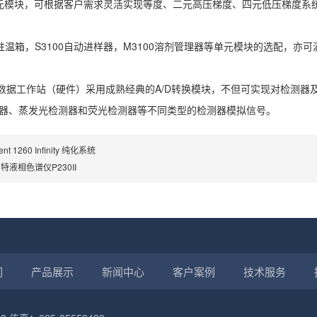
元模块，可根据客户需求灵活实现等度、二元高压梯度、四元低压梯度系
色谱柱温箱，S3100自动进样器，M3100溶剂管理器等单元模块的选配，亦
色谱数据工作站（硬件）采用成熟经典的A/D转换模块，不但可实现对检测
器、蒸发光检测器和荧光检测器等不同类型的检测器模拟信号。
lent 1260 Infinity 纯化系统
特液相色谱仪P230II
们
产品展示
新闻中心
客户案例
技术服务