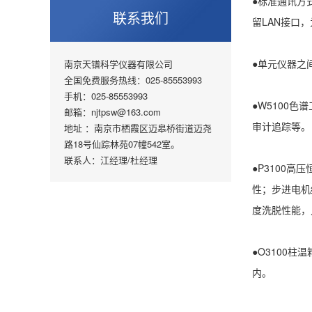
●标准通讯方
联系我们
留LAN接口
●单元仪器之
南京天镨科学仪器有限公司
全国免费服务热线：025-85553993
手机：025-85553993
●W5100
邮箱：njtpsw@163.com
审计追踪等。
地址 ：南京市栖霞区迈皋桥街道迈尧
路18号仙踪林苑07幢542室。
联系人：江经理/杜经理
●P3100
性；步进电机
度洗脱性能，
●O3100
内。